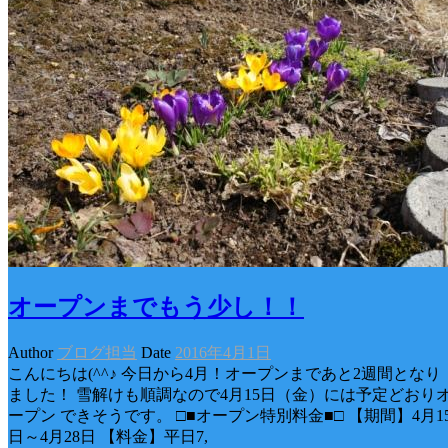
オープンまでもう少し！！
Author
ブログ担当
Date
2016年4月1日
こんにちは(^^♪ 今日から4月！オープンまであと2週間となり
ました！ 雪解けも順調なので4月15日（金）には予定どおり
ープン できそうです。 □■オープン特別料金■□ 【期間】4月1
日～4月28日 【料金】平日7,