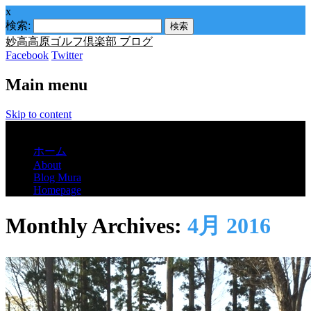
x
検索:
妙高高原ゴルフ倶楽部 ブログ
Facebook
Twitter
Main menu
Skip to content
Menu
ホーム
About
Blog Mura
Homepage
Monthly Archives:
4月 2016