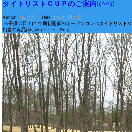
タイトリストＣＵＰのご案内!(^^)!
Author
ブログ担当
Date
2016年4月24日
5/5子供の日！に 今期初開催のオープンコンペタイトリストＣ
相当の賞品(＠_＠;)・・・ &nb;