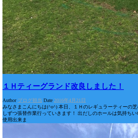
１Ｈティーグランド改良しました！
Author
ブログ担当
Date
2016年4月21日
みなさまこんにちは(^o^) 本日、１Ｈのレギュラーティーの
しずつ張替作業行っていきます！ 出だしのホールは気持ちいい方
使用出来ま