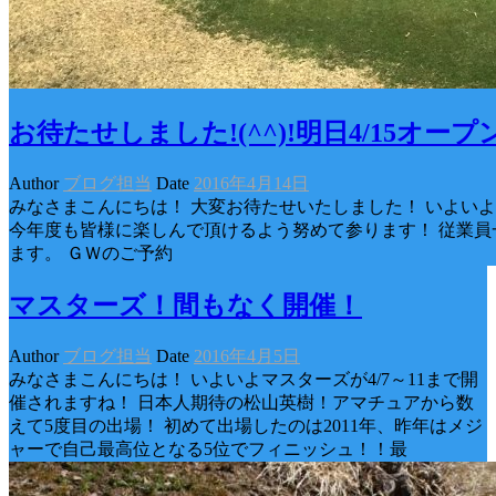
お待たせしました!(^^)!明日4/15オー
Author
ブログ担当
Date
2016年4月14日
みなさまこんにちは！ 大変お待たせいたしました！ いよいよ
今年度も皆様に楽しんで頂けるよう努めて参ります！ 従業
ます。 ＧＷのご予約
マスターズ！間もなく開催！
Author
ブログ担当
Date
2016年4月5日
みなさまこんにちは！ いよいよマスターズが4/7～11まで開
催されますね！ 日本人期待の松山英樹！アマチュアから数
えて5度目の出場！ 初めて出場したのは2011年、昨年はメジ
ャーで自己最高位となる5位でフィニッシュ！！最