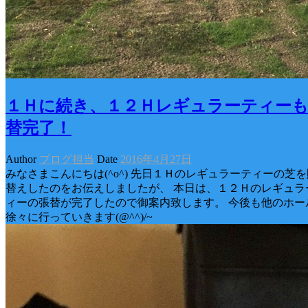
１Ｈに続き、１２Ｈレギュラーティー
替完了！
Author
ブログ担当
Date
2016年4月27日
みなさまこんにちは(^o^) 先日１Ｈのレギュラーティーの芝
替えしたのをお伝えしましたが、 本日は、１２Ｈのレギュラ
ィーの張替が完了したので御案内致します。 今後も他のホー
徐々に行っていきます(@^^)/~