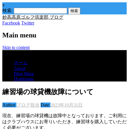
x
検索:
妙高高原ゴルフ倶楽部 ブログ
Facebook
Twitter
Main menu
Skip to content
Menu
ホーム
About
Blog Mura
Homepage
練習場の球貸機故障について
Author
ブログ担当
Date
2023年10月31日
現在、練習場の球貸機は故障中となっております。ご利用に
はクラブハウスにお寄りいただき、練習球を購入していただ
く必要がございます。