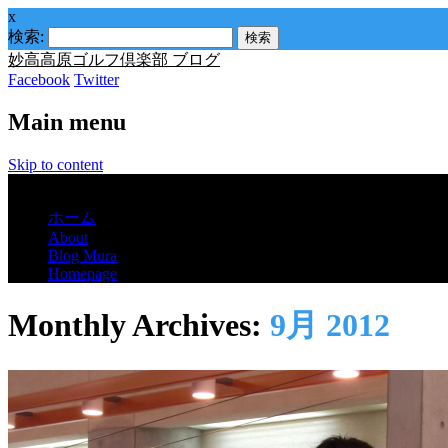
x
検索:
妙高高原ゴルフ倶楽部 ブログ
Facebook
Twitter
Main menu
Skip to content
Menu
ホーム
About
Blog Mura
Homepage
Monthly Archives:
9月 2012