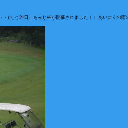
・(>_<) 昨日、もみじ杯が開催されました！！ あいにくの