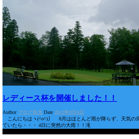
レディース杯を開催しました！！
Author
ブログ担当
Date
2012年9月6日
こんにちはヽ(^o^)丿 8月はほとんど雨が降らず、天気の
ていたら・・・ 4日に突然の大雨！！滝
Categories