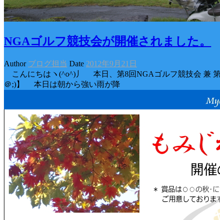
NGAゴルフ競技会が開催されました。
Author
ブログ担当
Date
2012年9月21日
こんにちはヽ(^o^)丿 本日、第8回NGAゴルフ競技会 兼
＠;)】 本日は朝から強い雨が降