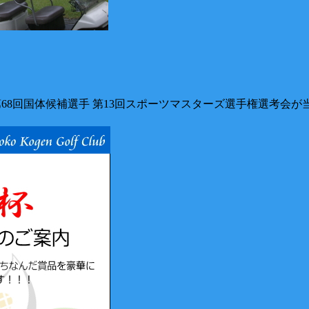
 第68回国体候補選手 第13回スポーツマスターズ選手権選考会が