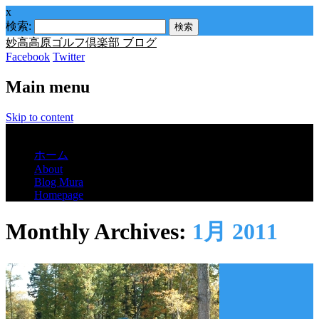
x
検索:
妙高高原ゴルフ倶楽部 ブログ
Facebook
Twitter
Main menu
Skip to content
Menu
ホーム
About
Blog Mura
Homepage
Monthly Archives:
1月 2011