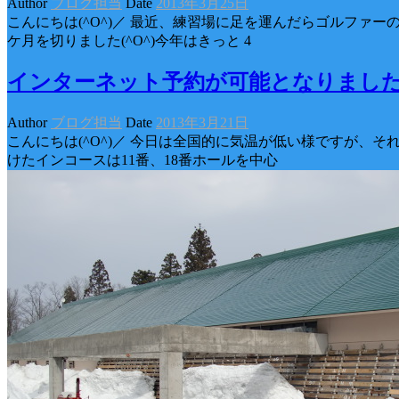
Author
ブログ担当
Date
2013年3月25日
こんにちは(^O^)／ 最近、練習場に足を運んだらゴルファ
ケ月を切りました(^O^)今年はきっと 4
インターネット予約が可能となりまし
Author
ブログ担当
Date
2013年3月21日
こんにちは(^O^)／ 今日は全国的に気温が低い様ですが、
けたインコースは11番、18番ホールを中心