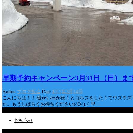
早期予約キャンペーン3月31日（日）ま
Author
ブログ担当
Date
2013年3月14日
こんにちは！！ 暖かい日が続くとゴルフをしたくてウズウズ
た。もうしばらくお待ちください(^O^)／ 早
Categories
お知らせ
Latest Posts