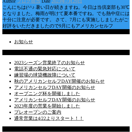
Author
ブログ担当
Date
2023年7月29日
こんにちは(^^♪ 暑い日が続きますね。今日は当倶楽部も30℃
となりました。梅雨が明けて夏本番ですね。でも熱中症には
十分に注意が必要です。 さて、7月にも実施ししましたがご
好評をいただきましたので9月にもアメリカンセルフ
Categories
お知らせ
Latest Posts
2023シーズン営業終了のお知らせ
電話不通の緊急対応について
練習場の球貸機故障について
秋のアメリカンセルフDAY開催のお知らせ
アメリカンセルフDAY開催のお知らせ
オープニング杯を開催しました
アメリカンセルフDAY開催のお知らせ
2023年度の営業を開始しました
プレオープンのご案内
通常営業は4/22よりスタート！！
Recent Comments