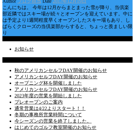
Author
ブログ担当
Date
2017年12月19日
こんにちは。 今年は12月からまとまった雪が降り、当倶楽
部近隣ではスキー場が続々とオープンを迎えています。中に
は予定より1週間程度早くオープンしたスキー場もあり、し
ばらくクローズの当倶楽部からすると、ちょっと羨ましい限
り
Categories
お知らせ
Latest Posts
秋のアメリカンセルフDAY開催のお知らせ
アメリカンセルフDAY開催のお知らせ
オープニング杯を開催しました
アメリカンセルフDAY開催のお知らせ
2023年度の営業を開始しました
プレオープンのご案内
通常営業は4/22よりスタート！！
冬期の事務所営業時間について
今シーズンの営業を終了しました。
はじめてのゴルフ教室開催のお知らせ