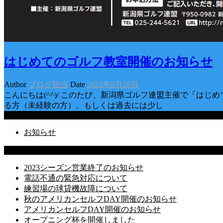
はじめてのゴルフ教室開催のお知らせ
Author
ブログ担当
Date
2022年8月26日
こんにちは(^^)/ このたび、新潟県ゴルフ連盟主催で「は
る方（未経験の方）、もしくは過去には少し
Categories
お知らせ
Latest Posts
2023シーズン営業終了のお知らせ
電話不通の緊急対応について
練習場の球貸機故障について
秋のアメリカンセルフDAY開催のお知らせ
アメリカンセルフDAY開催のお知らせ
オープニング杯を開催しました