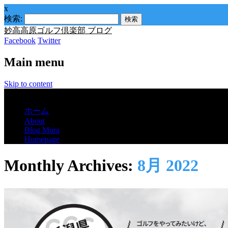
x
検索:
妙高高原ゴルフ倶楽部 ブログ
Facebook
Twitter
Main menu
Skip to content
Menu
ホーム
About
Blog Mura
Homepage
Monthly Archives:
8月 2022