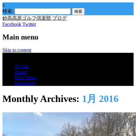
x
検索:
妙高高原ゴルフ倶楽部 ブログ
Facebook
Twitter
Main menu
Skip to content
Menu
ホーム
About
Blog Mura
Homepage
Monthly Archives:
1月 2016