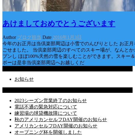
あけましておめでとうございます
Author
ブログ担当
Date
2016年1月3日
今年のお正月は当倶楽部周辺は小雪でのんびりとした お正月
ごせました。 当倶楽部周辺のすべてのスキー場が、なんとか
プンし ほぼ100%天然の雪を楽しむことができます。スキー＆
ボーは是非当倶楽部周辺へお越しくだ
Categories
お知らせ
Latest Posts
2023シーズン営業終了のお知らせ
電話不通の緊急対応について
練習場の球貸機故障について
秋のアメリカンセルフDAY開催のお知らせ
アメリカンセルフDAY開催のお知らせ
オープニング杯を開催しました