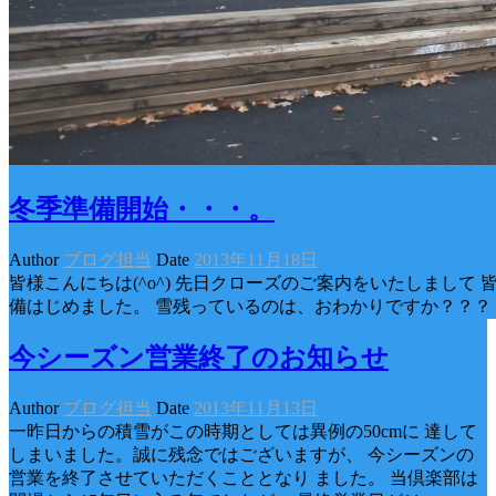
冬季準備開始・・・。
Author
ブログ担当
Date
2013年11月18日
皆様こんにちは(^o^) 先日クローズのご案内をいたしまして
備はじめました。 雪残っているのは、おわかりですか？？？
今シーズン営業終了のお知らせ
Author
ブログ担当
Date
2013年11月13日
一昨日からの積雪がこの時期としては異例の50cmに 達して
しまいました。誠に残念ではございますが、 今シーズンの
営業を終了させていただくこととなり ました。 当倶楽部は