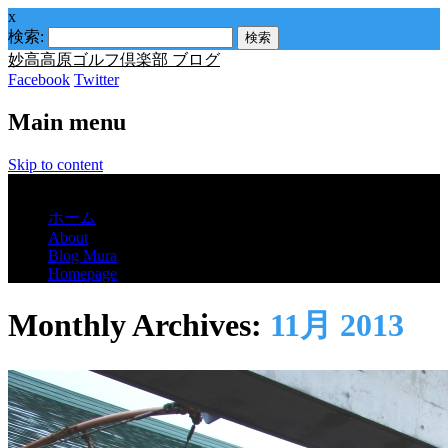
x
検索:
妙高高原ゴルフ倶楽部 ブログ
Facebook
Twitter
Main menu
Skip to content
Menu
ホーム
About
Blog Mura
Homepage
Monthly Archives:
11月 2013