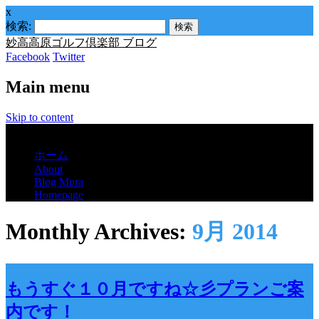
x
検索:
妙高高原ゴルフ倶楽部 ブログ
Facebook
Twitter
Main menu
Skip to content
Menu
ホーム
About
Blog Mura
Homepage
Monthly Archives:
9月 2014
もうすぐ１０月ですね☆彡プランご案
内です！