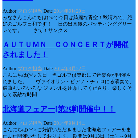
Author
ブログ担当
Date
2014年9月29日
みなさんこんにちは(^o^) 今日は綺麗な青空！秋晴れで、絶
好のゴルフ日和です！ 日の出直後のパッティンググリー
ンです。 さて！サンクス
ＡＵＴＵＭＮ ＣＯＮＣＥＲＴが開催
されました！
Author
ブログ担当
Date
2014年9月22日
こんにちは(^^♪ 先日、当ゴルフ倶楽部にて音楽会が開催さ
れました。 ヴァイオリン・ピアノ・チェロにる演奏で、
選曲もいろいろな ジャンルを用意してくださり、楽しくそ
して素敵な時間
北海道フェアー[第2弾]開催中！！
Author
ブログ担当
Date
2014年9月14日
こんにちは(^^♪ ご好評いただきました北海道フェアーをま
たまた開催いたしております。 期間は9月13日（土）～9月