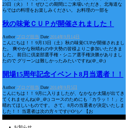
23日（火）！！ ぜひこの期間にご来場いただき、北海道な
らではの料理をお楽しみください。 お料理の一部を
秋の味覚ＣＵＰが開催されました！
Author
ブログ担当
Date
2014年9月14日
こんにちは！！ 9月13日（土）秋の味覚CUPが開催されまし
た。 爽やかな秋晴れの中大勢の皆様よりご参加いただきま
した。 前日に倶楽部選手権・シニア選手権決勝がありまし
たので グリーンは難しかったみたいですね(＠_＠;)
開場15周年記念イベント8月当選者！！
Author
ブログ担当
Date
2014年9月5日
こんにちは！！ 9月に入りましたが、なかなか太陽が出てき
てくれませんね(＠_＠;) コースのためにも「カラッ！！」と
晴れてほしいものです。 さて、8月の当選者が決定いたしま
した！！ 当選者は次の方々です(^O^)／ 【お
Categories
お知らせ