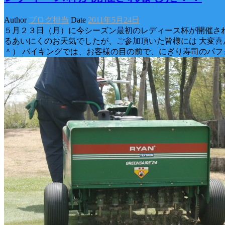
Author
ブログ担当
Date
2011年5月24日
５月２３日（月）に今シーズン最初のレディース杯が開催され
るあいにくのお天気でしたが、ご参加頂いた皆様には 大変喜
＾） バイキングでは、お客様の目の前で、にぎり寿司のパフ