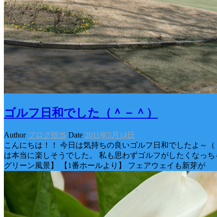
ゴルフ日和でした（＾－＾）
Author
ブログ担当
Date
2011年5月14日
こんにちは！！ 今日は気持ちの良いゴルフ日和でしたよ～（
は本当に楽しそうでした。 私も思わずゴルフがしたくなっち
グリーン風景】 【1番ホールより】 フェアウェイも新芽が