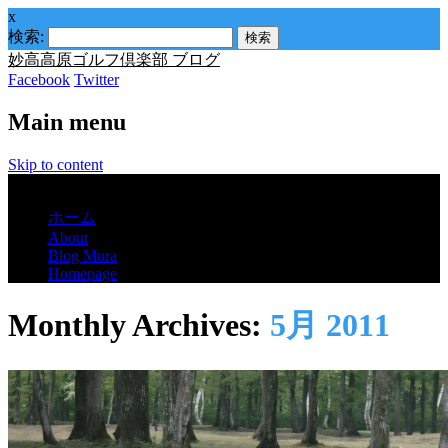
x
検索:
妙高高原ゴルフ倶楽部 ブログ
Facebook
Twitter
Main menu
Skip to content
Menu
ホーム
About
Blog Mura
Homepage
Monthly Archives:
5月 2011