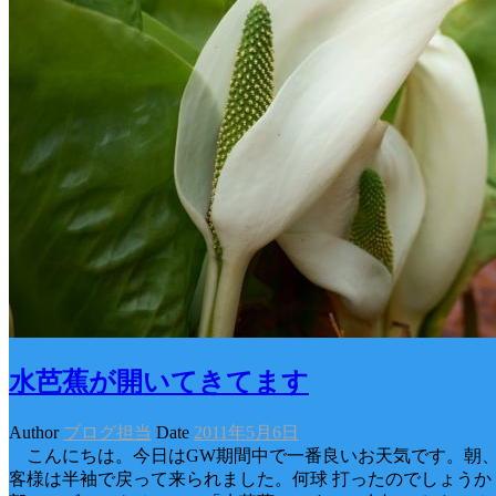
水芭蕉が開いてきてます
Author
ブログ担当
Date
2011年5月6日
こんにちは。今日はGW期間中で一番良いお天気です。朝、
客様は半袖で戻って来られました。何球 打ったのでしょう