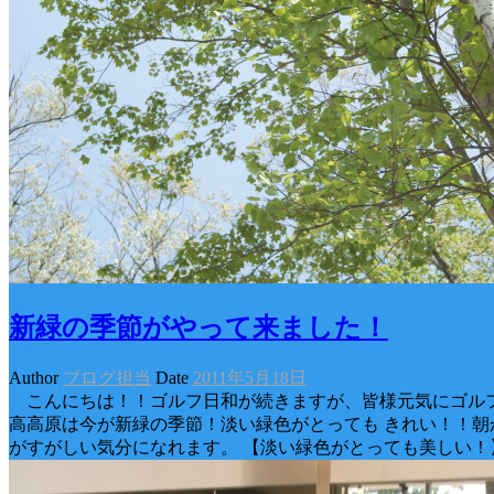
新緑の季節がやって来ました！
Author
ブログ担当
Date
2011年5月18日
こんにちは！！ゴルフ日和が続きますが、皆様元気にゴルフ
高高原は今が新緑の季節！淡い緑色がとっても きれい！！朝
がすがしい気分になれます。 【淡い緑色がとっても美しい！