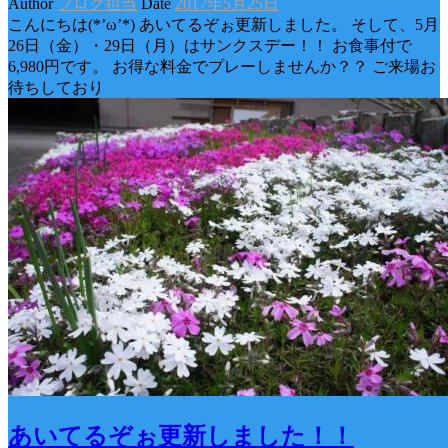
Author
ブログ担当
Date
2017年5月25日
こんにちは(*’ω’*) あいてるぞぉ更新しました。 そして、5月
26日（金）・29日（月）はサンクスデー！！ お食事付で
6,980円です。 お得な料金でプレーしませんか？？ ご来場お
待ちしており
あいてるぞぉ更新しました！！