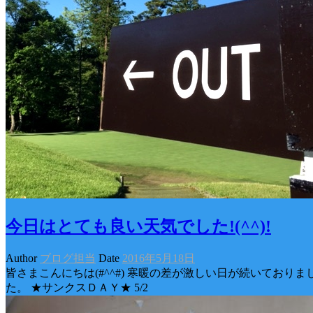
今日はとても良い天気でした!(^^)!
Author
ブログ担当
Date
2016年5月18日
皆さまこんにちは(#^^#) 寒暖の差が激しい日が続いておりま
た。 ★サンクスＤＡＹ★ 5/2