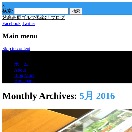
x
検索:
妙高高原ゴルフ倶楽部 ブログ
Facebook
Twitter
Main menu
Skip to content
Menu
ホーム
About
Blog Mura
Homepage
Monthly Archives:
5月 2016