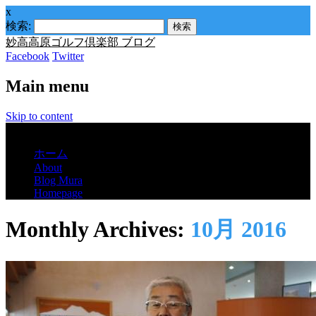
x
検索:
妙高高原ゴルフ倶楽部 ブログ
Facebook
Twitter
Main menu
Skip to content
Menu
ホーム
About
Blog Mura
Homepage
Monthly Archives:
10月 2016