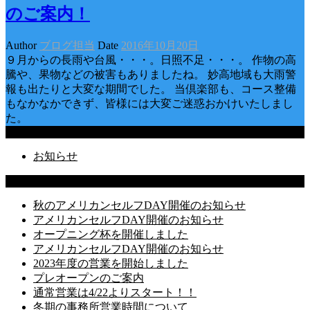
のご案内！
Author
ブログ担当
Date
2016年10月20日
９月からの長雨や台風・・・。日照不足・・・。 作物の高
騰や、果物などの被害もありましたね。 妙高地域も大雨警
報も出たりと大変な期間でした。 当倶楽部も、コース整備
もなかなかできず、皆様には大変ご迷惑おかけいたしまし
た。
Categories
お知らせ
Latest Posts
秋のアメリカンセルフDAY開催のお知らせ
アメリカンセルフDAY開催のお知らせ
オープニング杯を開催しました
アメリカンセルフDAY開催のお知らせ
2023年度の営業を開始しました
プレオープンのご案内
通常営業は4/22よりスタート！！
冬期の事務所営業時間について