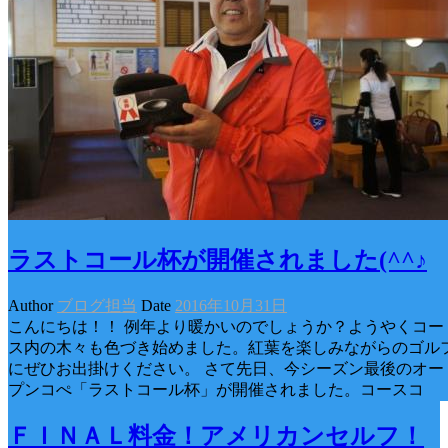
ラストコール杯が開催されました(^^♪
Author
ブログ担当
Date
2016年10月31日
こんにちは！！ 例年より暖かいのでしょうか？ようやくコー
ス内の木々も色づき始めました。紅葉を楽しみながらのゴル
にぜひお出掛けください。 さて先日、今シーズン最後のオー
プンコぺ「ラストコール杯」が開催されました。コースコ
ＦＩＮＡＬ料金！アメリカンセルフ！