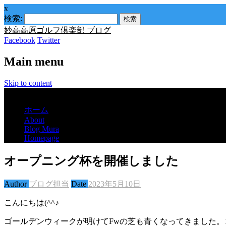
x
検索:
妙高高原ゴルフ倶楽部 ブログ
Facebook
Twitter
Main menu
Skip to content
Menu
ホーム
About
Blog Mura
Homepage
オープニング杯を開催しました
Author
ブログ担当
Date
2023年5月10日
こんにちは(^^♪
ゴールデンウィークが明けてFwの芝も青くなってきました