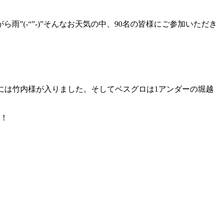
(-“”-)”そんなお天気の中、90名の皆様にご参加いただき
、3位には竹内様が入りました。そしてベスグロは1アンダーの堀越
！！