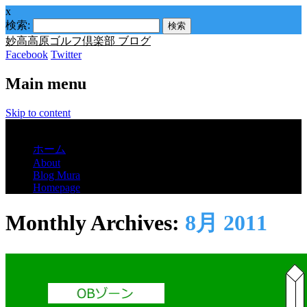
x
検索:
妙高高原ゴルフ倶楽部 ブログ
Facebook
Twitter
Main menu
Skip to content
Menu
ホーム
About
Blog Mura
Homepage
Monthly Archives:
8月 2011