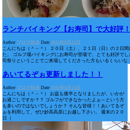
ランチバイキング【お寿司】で大好評
Author
ブログ担当
Date
2011年8月21日
こんにちは（＾－＾） ２０日（土）、２１日（日）の２日間
た。 ゴルフ場バイキングにお寿司が登場で、とても好評でした(
司祭りということでご来場してくださった方もいるくらいな
あいてるぞぉ更新しました！！
Author
ブログ担当
Date
2011年8月15日
こんにちは（＾－＾） お盆も後半となりましたが、いかが
お過ごしですか？？ ゴルフができなかったよぉ～という方
も多いのではないでしょうか？ そんな皆様！！あいてるぞ
ぉを利用して、ぜひ妙高高原にお越し下さい。 週末の２０
日（