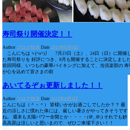
寿司祭り開催決定！！
Author
ブログ担当
Date
2011年8月6日
こんにちはヽ(^o^)丿 7月23日（土）、24日（日）に開催
た寿司祭りを 好評につき、8月も開催することに決定しまし
前回同様、いつもの豪華バイキングに加えて、当倶楽部の 寿
が心を込めて皆さまの前
あいてるぞぉ更新しました！！
Author
ブログ担当
Date
2011年8月3日
こんにちは（＾－＾） 皆様いかがお過ごしでしたか？？ 最
近の涼しさに慣れた体には、厳しい暑さがやってきそうです
ね。 週末も太陽パワー全開とか・・・・(＠_＠;) それでも妙
高高原は涼しいと思いまので、ぜひご来場下さい！！