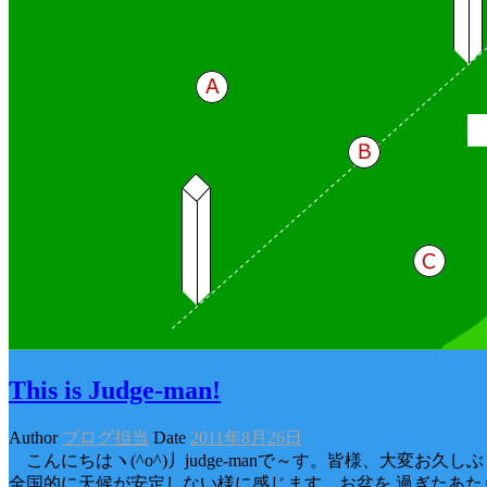
This is Judge-man!
Author
ブログ担当
Date
2011年8月26日
こんにちはヽ(^o^)丿judge-manで～す。皆様、大変お久し
全国的に天候が安定しない様に感じます。お盆を 過ぎたあた