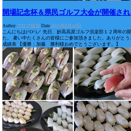
開場記念杯＆県民ゴルフ大会が開催され
Author
ブログ担当
Date
2011年8月10日
こんにちは(^O^)／ 先日、妙高高原ゴルフ倶楽部１２周年
た。 暑い中たくさんの皆様にご参加頂きました。ありがとう
成績表 【優勝：加藤 勝利様おめでとうございます。】