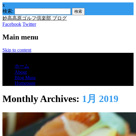
x
検索:
妙高高原ゴルフ倶楽部 ブログ
Facebook
Twitter
Main menu
Skip to content
Menu
ホーム
About
Blog Mura
Homepage
Monthly Archives:
1月 2019