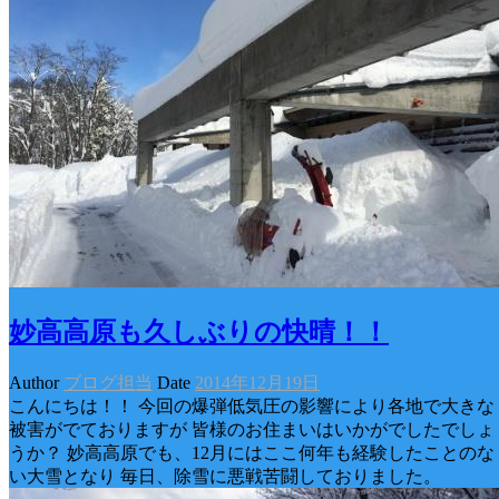
妙高高原も久しぶりの快晴！！
Author
ブログ担当
Date
2014年12月19日
こんにちは！！ 今回の爆弾低気圧の影響により各地で大きな
被害がでておりますが 皆様のお住まいはいかがでしたでしょ
うか？ 妙高高原でも、12月にはここ何年も経験したことのな
い大雪となり 毎日、除雪に悪戦苦闘しておりました。