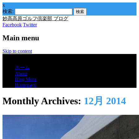
x
検索:
妙高高原ゴルフ倶楽部 ブログ
Facebook
Twitter
Main menu
Skip to content
Menu
ホーム
About
Blog Mura
Homepage
Monthly Archives:
12月 2014