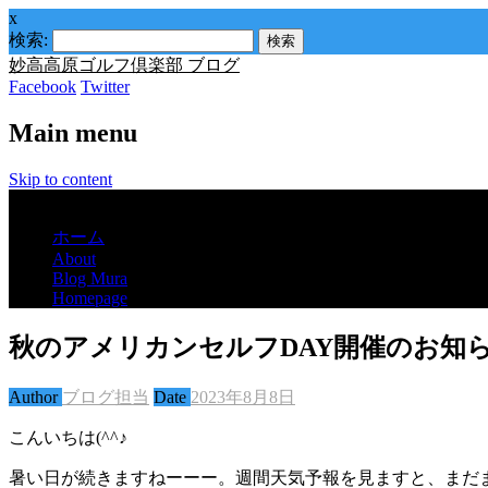
x
検索:
妙高高原ゴルフ倶楽部 ブログ
Facebook
Twitter
Main menu
Skip to content
Menu
ホーム
About
Blog Mura
Homepage
秋のアメリカンセルフDAY開催のお知
Author
ブログ担当
Date
2023年8月8日
こんいちは(^^♪
暑い日が続きますねーーー。週間天気予報を見ますと、まだ