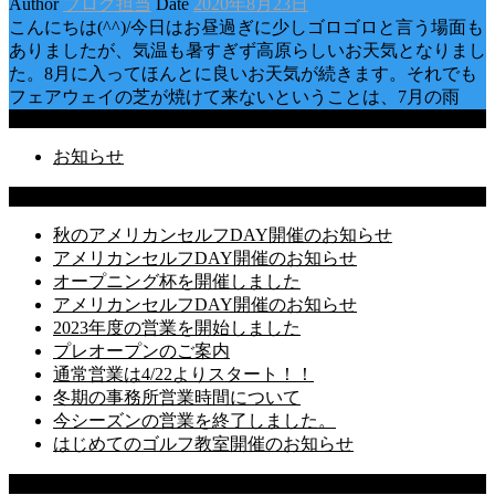
Author
ブログ担当
Date
2020年8月23日
こんにちは(^^)/今日はお昼過ぎに少しゴロゴロと言う場面も
ありましたが、気温も暑すぎず高原らしいお天気となりまし
た。8月に入ってほんとに良いお天気が続きます。それでも
フェアウェイの芝が焼けて来ないということは、7月の雨
Categories
お知らせ
Latest Posts
秋のアメリカンセルフDAY開催のお知らせ
アメリカンセルフDAY開催のお知らせ
オープニング杯を開催しました
アメリカンセルフDAY開催のお知らせ
2023年度の営業を開始しました
プレオープンのご案内
通常営業は4/22よりスタート！！
冬期の事務所営業時間について
今シーズンの営業を終了しました。
はじめてのゴルフ教室開催のお知らせ
Recent Comments