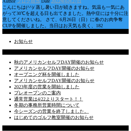
Author
ブログ担当
Date
2022年6月27日
こんにちは(^^)/ 蒸し暑い日が続きますね。気温も一気にあ
がって30℃を超える日も出てきました。熱中症には十分に注
意してくださいね。 さて、6月26日（日）に春のお肉争奪
CUPを開催しました。当日はお天気も良く、182
Categories
お知らせ
Latest Posts
秋のアメリカンセルフDAY開催のお知らせ
アメリカンセルフDAY開催のお知らせ
オープニング杯を開催しました
アメリカンセルフDAY開催のお知らせ
2023年度の営業を開始しました
プレオープンのご案内
通常営業は4/22よりスタート！！
冬期の事務所営業時間について
今シーズンの営業を終了しました。
はじめてのゴルフ教室開催のお知らせ
Recent Comments