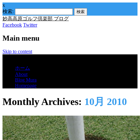
x
検索:
妙高高原ゴルフ倶楽部 ブログ
Facebook
Twitter
Main menu
Skip to content
Menu
ホーム
About
Blog Mura
Homepage
Monthly Archives:
10月 2010