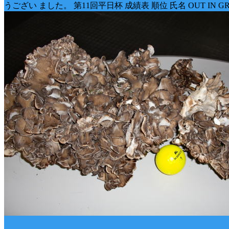
うござい ました。 第11回平日杯 成績表 順位 氏名 OUT IN GR