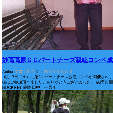
妙高高原ＧＣパートナーズ親睦コンペ成
Author
ブログ担当
Date
2010年10月15日
10月13日（水）に第2回パートナーズ親睦コンペが開催されま
様にご参加頂きました。ありがとうございました。 成績表 順位 氏名
HDCP NET 優勝 田中 一男 4