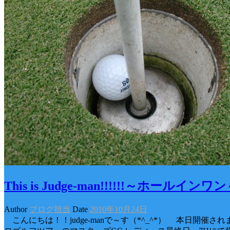
This is Judge-man!!!!!!～ホールインワ
Author
ブログ担当
Date
2010年10月24日
こんにちは！！judge-manで～す（*^_^*） 本日開催さ