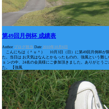
第49回月例杯 成績表
Author
ブログ担当
Date
2010年10月6日
こんにちは（＾ｕ＾） 10月3日（日）に第49回月例杯が
た。当日は お天気はなんとかもったものの、強風という難し
ョ ンの中、24名の会員様にご参加頂きました。ありがとうご
た。 【強風