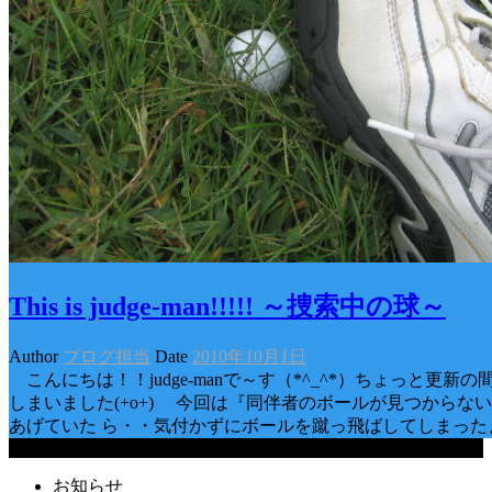
This is judge-man!!!!! ～捜索中の球～
Author
ブログ担当
Date
2010年10月1日
こんにちは！！judge-manで～す（*^_^*）ちょっと更新の
しまいました(+o+) 今回は『同伴者のボールが見つからな
あげていた ら・・気付かずにボールを蹴っ飛ばしてしまったぁ(
Categories
お知らせ