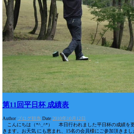
第11回平日杯 成績表
Author
ブログ担当
Date
2010年10月12日
こんにちは（*^_^*） 本日行われました平日杯の成績を
きます。お天気 にも恵まれ、15名の会員様にご参加頂きま