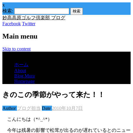
x
検索:
妙高高原ゴルフ倶楽部 ブログ
Facebook
Twitter
Main menu
Skip to content
Menu
ホーム
About
Blog Mura
Homepage
きのこの季節がやって来た！！
Author
ブログ担当
Date
2010年10月7日
こんにちは（*^_^*）
今年は残暑の影響で松茸が出るのが遅れているとのニュー