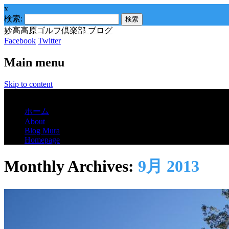
x
検索:
妙高高原ゴルフ倶楽部 ブログ
Facebook
Twitter
Main menu
Skip to content
Menu
ホーム
About
Blog Mura
Homepage
Monthly Archives:
9月 2013