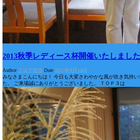
2013秋季レディース杯開催いたしまし
Author
ブログ担当
Date
2013年9月14日
みなさまこんにちは！ 今日も大変さわやかな風が吹き気持い
た。 ご来場誠にありがとうございました。 ＴＯＰ３は