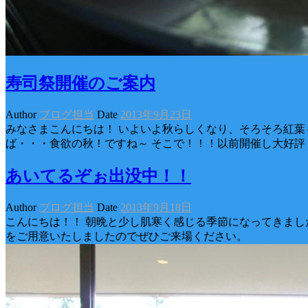
寿司祭開催のご案内
Author
ブログ担当
Date
2013年9月23日
みなさまこんにちは！ いよいよ秋らしくなり、そろそろ紅葉
ば・・・食欲の秋！ですね～ そこで！！！以前開催し大好評
あいてるぞぉ出没中！！
Author
ブログ担当
Date
2013年9月18日
こんにちは！！ 朝晩と少し肌寒く感じる季節になってきました
をご用意いたしましたのでぜひご来場ください。