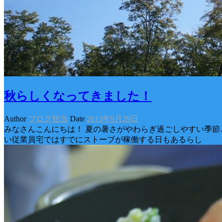
秋らしくなってきました！
Author
ブログ担当
Date
2013年9月29日
みなさんこんにちは！ 夏の暑さがやわらぎ過ごしやすい季節
い従業員宅ではすでにストーブが稼働する日もあるらし