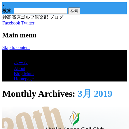
x
検索:
妙高高原ゴルフ倶楽部 ブログ
Facebook
Twitter
Main menu
Skip to content
Menu
ホーム
About
Blog Mura
Homepage
Monthly Archives:
3月 2019