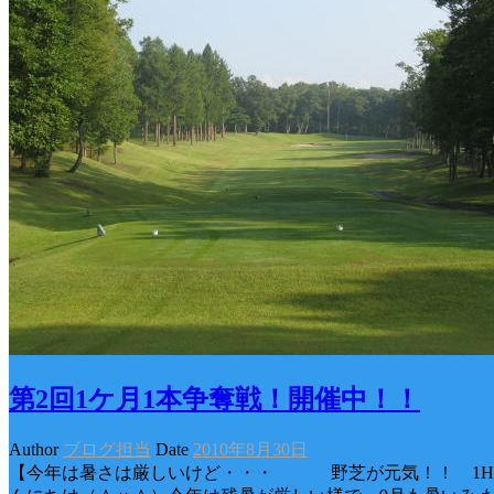
第2回1ケ月1本争奪戦！開催中！！
Author
ブログ担当
Date
2010年8月30日
【今年は暑さは厳しいけど・・・ 野芝が元気！！ 1H