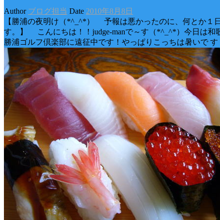
Author
ブログ担当
Date
2010年8月8日
【勝浦の夜明け（*^_^*） 予報は悪かったのに、何とか１
す。】 こんにちは！！judge-manで～す（*^_^*）今日は
勝浦ゴルフ倶楽部に遠征中です！やっぱりこっちは暑いで す