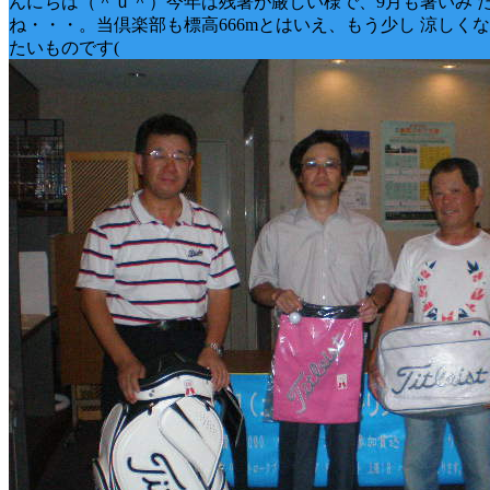
んにちは（＾ｕ＾）今年は残暑が厳しい様で、9月も暑いみ 
ね・・・。当倶楽部も標高666mとはいえ、もう少し 涼しく
たいものです(