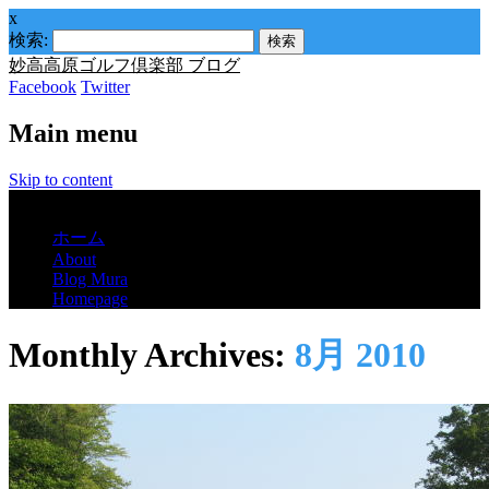
x
検索:
妙高高原ゴルフ倶楽部 ブログ
Facebook
Twitter
Main menu
Skip to content
Menu
ホーム
About
Blog Mura
Homepage
Monthly Archives:
8月 2010