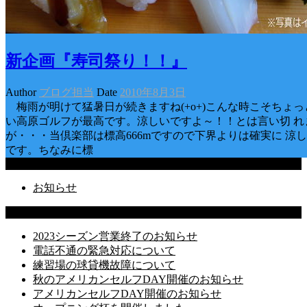
新企画『寿司祭り！！』
Author
ブログ担当
Date
2010年8月3日
梅雨が明けて猛暑日が続きますね(+o+)こんな時こそちょっ
い高原ゴルフが最高です。涼しいですよ～！！とは言い切 れ
が・・・当倶楽部は標高666mですので下界よりは確実に 涼
です。ちなみに標
Categories
お知らせ
Latest Posts
2023シーズン営業終了のお知らせ
電話不通の緊急対応について
練習場の球貸機故障について
秋のアメリカンセルフDAY開催のお知らせ
アメリカンセルフDAY開催のお知らせ