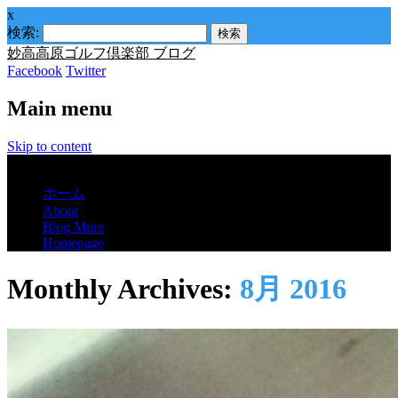
x
検索:
妙高高原ゴルフ倶楽部 ブログ
Facebook
Twitter
Main menu
Skip to content
Menu
ホーム
About
Blog Mura
Homepage
Monthly Archives:
8月 2016