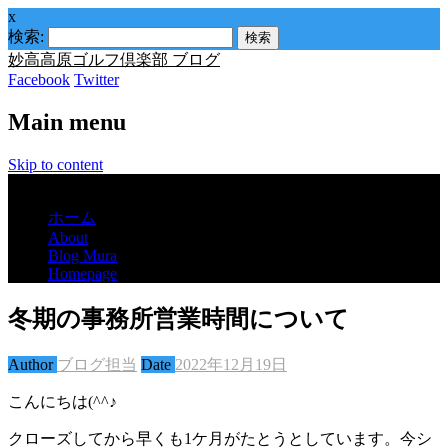
x
検索:
妙高高原ゴルフ倶楽部 ブログ
Facebook
Twitter
Main menu
Skip to content
Menu
ホーム
About
Blog Mura
Homepage
冬期の事務所営業時間について
Author
ブログ担当
Date
2022年12月19日
こんにちは(^^♪
クローズしてから早くも1ケ月がたとうとしています。今シ