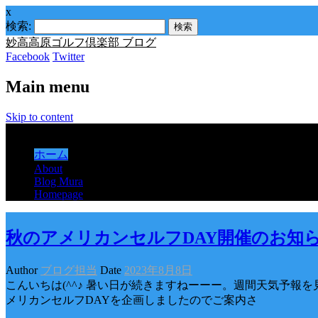
x
検索:
妙高高原ゴルフ倶楽部 ブログ
Facebook
Twitter
Main menu
Skip to content
Menu
ホーム
About
Blog Mura
Homepage
秋のアメリカンセルフDAY開催のお知
Author
ブログ担当
Date
2023年8月8日
こんいちは(^^♪ 暑い日が続きますねーーー。週間天気予
メリカンセルフDAYを企画しましたのでご案内さ