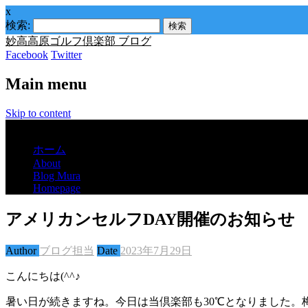
x
検索:
妙高高原ゴルフ倶楽部 ブログ
Facebook
Twitter
Main menu
Skip to content
Menu
ホーム
About
Blog Mura
Homepage
アメリカンセルフDAY開催のお知らせ
Author
ブログ担当
Date
2023年7月29日
こんにちは(^^♪
暑い日が続きますね。今日は当倶楽部も30℃となりました。