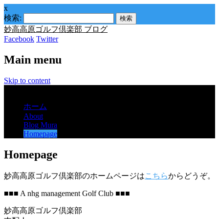
x
検索:
妙高高原ゴルフ倶楽部 ブログ
Facebook
Twitter
Main menu
Skip to content
Menu
ホーム
About
Blog Mura
Homepage
Homepage
妙高高原ゴルフ倶楽部のホームページは
こちら
からどうぞ。
■■■ A nhg management Golf Club ■■■
妙高高原ゴルフ倶楽部