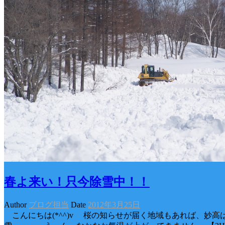
春よ来い！只今除雪中！！
Author
ブログ担当
Date
2012年3月25日
こんにちは(*^^)v 桜の知らせが届く地域もあれば、妙高