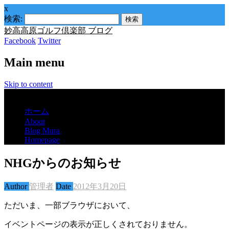
x
検索:
妙高高原ゴルフ倶楽部 ブログ
Facebook
Twitter
Main menu
Skip to content
Menu
ホーム
About
Blog Mura
Homepage
NHGからのお知らせ
Author
管理者
Date
2012年3月20日
ただいま、一部ブラウザにおいて、
イベントページの表示が正しくされておりません。