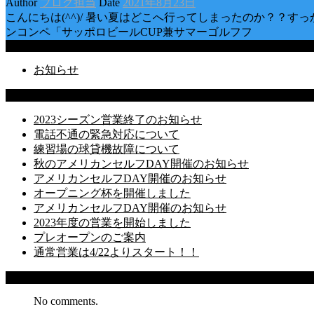
Author
ブログ担当
Date
2021年8月23日
こんにちは(^^)/ 暑い夏はどこへ行ってしまったのか？？
ンコンペ「サッポロビールCUP兼サマーゴルフフ
Categories
お知らせ
Latest Posts
2023シーズン営業終了のお知らせ
電話不通の緊急対応について
練習場の球貸機故障について
秋のアメリカンセルフDAY開催のお知らせ
アメリカンセルフDAY開催のお知らせ
オープニング杯を開催しました
アメリカンセルフDAY開催のお知らせ
2023年度の営業を開始しました
プレオープンのご案内
通常営業は4/22よりスタート！！
Recent Comments
No comments.