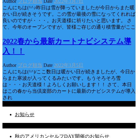
Author
ブログ担当
Date
2022年3月7日
こんにちは(^^♪昨日は雪が降っていましたが今日からまた暖
かい日が続きそうです。この雪が最後の雪になってくれれば
良いのですが・・・。お天道様に祈りたいと思います。 さ
て、今年のオープンですが、皆様ご存じの通り積雪量がここ
2022春から最新カートナビシステム導
入！！
Author
ブログ担当
Date
2022年3月5日
こんにちは(^^)/ここ数日は暖かい日が続きましたが、今日か
らまた寒波が入ってくるみたいです。もうそろそろ雪
は・・・お天道様！よろしくお願いします！！ さて、本日
はこの春から当倶楽部のカートに最新のナビシステムが導入
され
Categories
お知らせ
Latest Posts
秋のアメリカンセルフDAY開催のお知らせ