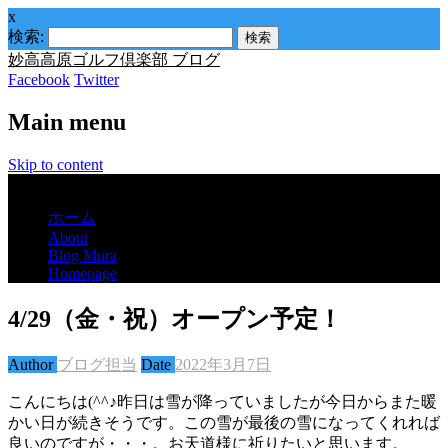
x
検索:
妙高高原ゴルフ倶楽部 ブログ
Facebook
Twitter
Main menu
Skip to content
Menu
ホーム
About
Blog Mura
Homepage
4/29（金・祝）オープン予定！
Author
ブログ担当
Date
2022年3月7日
こんにちは(^^♪昨日は雪が降っていましたが今日からまた暖
かい日が続きそうです。この雪が最後の雪になってくれれば
良いのですが・・・。お天道様に祈りたいと思います。