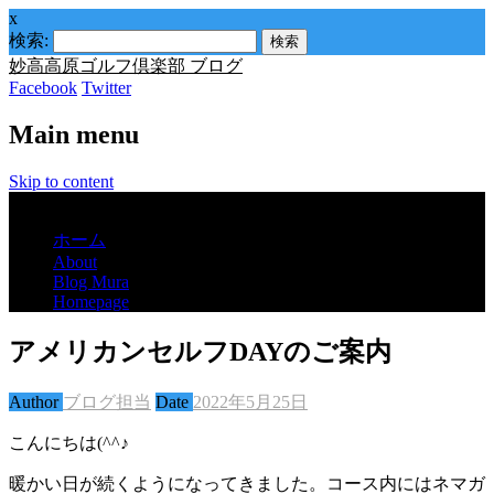
x
検索:
妙高高原ゴルフ倶楽部 ブログ
Facebook
Twitter
Main menu
Skip to content
Menu
ホーム
About
Blog Mura
Homepage
アメリカンセルフDAYのご案内
Author
ブログ担当
Date
2022年5月25日
こんにちは(^^♪
暖かい日が続くようになってきました。コース内にはネマガ