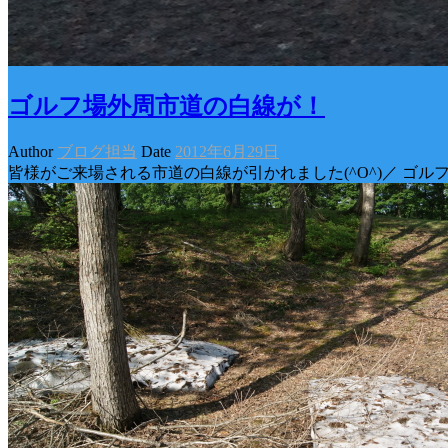
ゴルフ場外周市道の白線が！
Author
ブログ担当
Date
2012年6月29日
皆様がご来場される市道の白線が引かれました(^O^)／ 