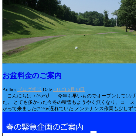
お盆料金のご案内
Author
ブログ担当
Date
2012年6月10日
こんにちはヽ(^o^)丿 今年も早いものでオープンして1ケ
た。 とても多かった今冬の積雪もようやく無くなり、コース
がって来ました(*^^)v遅れていた メンテナンス作業も少しず