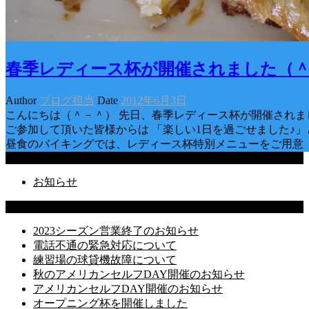
春季レディース杯が開催されました（
Author
ブログ担当
Date
2012年6月3日
こんにちは（＾－＾） 先日、春季レディース杯が開催されま
ご参加して頂いた皆様からは 「楽しい1日を過ごせました♪
昼食のバイキングでは、レディース杯特別メニューをご用意
Categories
お知らせ
Latest Posts
2023シーズン営業終了のお知らせ
電話不通の緊急対応について
練習場の球貸機故障について
秋のアメリカンセルフDAY開催のお知らせ
アメリカンセルフDAY開催のお知らせ
オープニング杯を開催しました