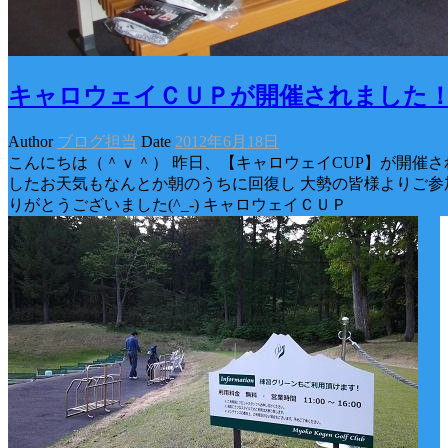
キャロウェイＣＵＰが開催されました
Author
ブログ担当
Date
2012年6月18日
こんにちは（＾ｖ＾） 昨日、【キャロウェイCUP】が開催さ
したお天気もなんとか朝のうちに回復し 大勢の皆様よりご参
りがとうございました(^_-) キャロウェイＣＵＰ