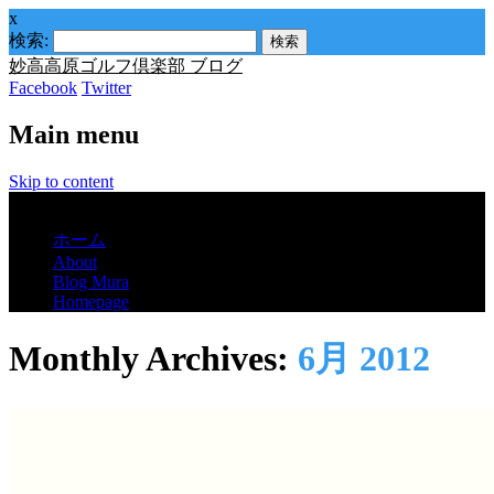
x
検索:
妙高高原ゴルフ倶楽部 ブログ
Facebook
Twitter
Main menu
Skip to content
Menu
ホーム
About
Blog Mura
Homepage
Monthly Archives:
6月 2012