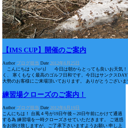
【IMS CUP】開催のご案内
Author
ブログ担当
Date
2012年6月25日
こんにちはヽ(^o^)丿 今日は朝からとっても良いお天気
く、 寒くもなく最高のゴルフ日和です。今日はサンクスDAY
大勢のお客様にご来場頂いております。 ありがとうございま
練習場クローズのご案内！
Author
ブログ担当
Date
2012年6月19日
こんにちは！ 台風４号が19日午後～20日午前にかけて通過
する為 練習場を一時クローズさせていただきます。 ご迷惑
をお掛け致しますが、ご了承下さいますようお願い 申し上