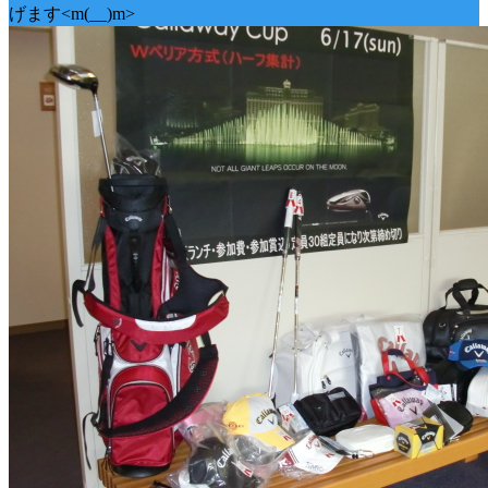
げます<m(__)m>