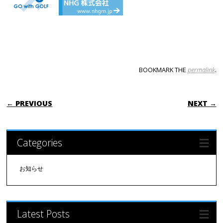
BOOKMARK THE
permalink
.
POST NAVIGATION
← PREVIOUS
NEXT →
Categories
お知らせ
Latest Posts