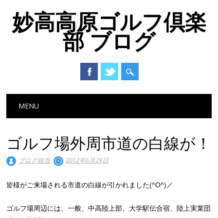
妙高高原ゴルフ倶楽
部 ブログ
Main menu
Skip to content
MENU
ゴルフ場外周市道の白線が！
ブログ担当
2012年6月29日
皆様がご来場される市道の白線が引かれました(^O^)／
ゴルフ場周辺には、一般、中高陸上部、大学駅伝合宿、陸上実業団