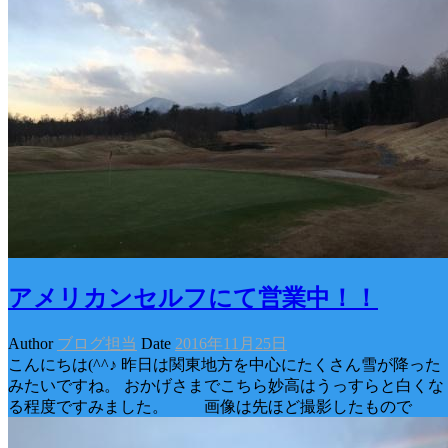
アメリカンセルフにて営業中！！
Author
ブログ担当
Date
2016年11月25日
こんにちは(^^♪ 昨日は関東地方を中心にたくさん雪が降った
みたいですね。 おかげさまでこちら妙高はうっすらと白くな
る程度ですみました。 画像は先ほど撮影したもので