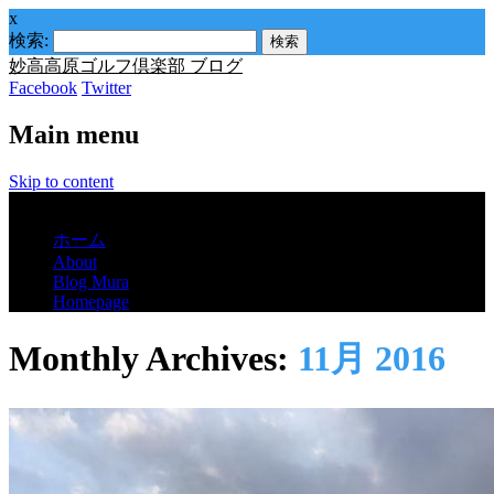
x
検索:
妙高高原ゴルフ倶楽部 ブログ
Facebook
Twitter
Main menu
Skip to content
Menu
ホーム
About
Blog Mura
Homepage
Monthly Archives:
11月 2016