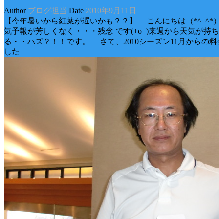
Author
ブログ担当
Date
2010年9月11日
【今年暑いから紅葉が遅いかも？？】 こんにちは（*^_^*
気予報が芳しくなく・・・残念 です(+o+)来週から天気が持
る・・ハズ？！！です。 さて、2010シーズン11月からの
した