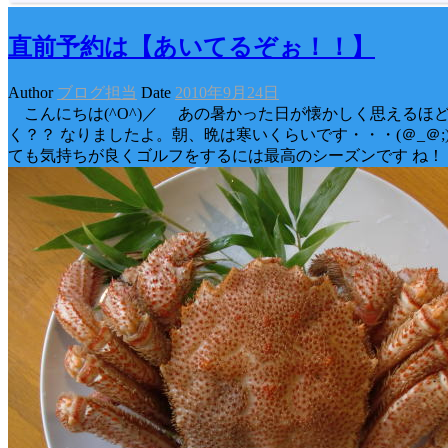
直前予約は【あいてるぞぉ！！】
Author
ブログ担当
Date
2010年9月24日
こんにちは(^O^)／ あの暑かった日が懐かしく思えるほ
く？？ なりましたよ。朝、晩は寒いくらいです・・・(＠_＠;
ても気持ちが良くゴルフをするには最高のシーズンです ね！