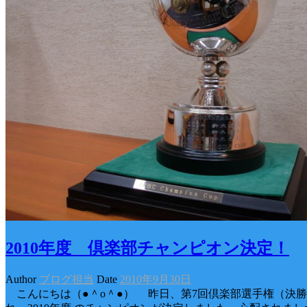
2010年度 倶楽部チャンピオン決定！
Author
ブログ担当
Date
2010年9月30日
こんにちは（●＾o＾●） 昨日、第7回倶楽部選手権（決