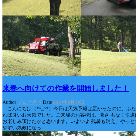
来春へ向けての作業を開始しました！
Author
ブログ担当
Date
2010年9月19日
こんにちは（*^_^*）今日は天気予報は悪かったのに、ふた
れば良いお天気でした。ご来場のお客様は、暑さ もなく快適
お楽しみ頂けたかと思います。いよいよ 残暑も消え、やっと
やすい気候になっ