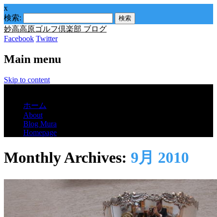
x
検索:
妙高高原ゴルフ倶楽部 ブログ
Facebook
Twitter
Main menu
Skip to content
Menu
ホーム
About
Blog Mura
Homepage
Monthly Archives:
9月 2010