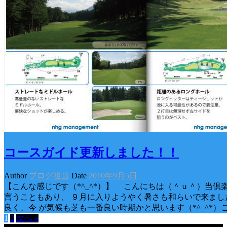
コースガイド更新しました！！
Author
ブログ担当
Date
2010年9月5日
【こんな感じです（*^_^*）】 こんにちは（＾ｕ＾）当倶楽
言うこともあり、 ９月に入りようやく暑さも和らいで来まし
良く、今 が気候も芝も一番良い時期かと思います（*^_^*）
1
2
次へ »