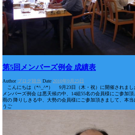
第5回メンバーズ例会 成績表
Author
ブログ担当
Date
2010年9月25日
こんにちは（*^_^*） 9月23日（木・祝）に開催されま
メンバーズ例会 は悪天候の中、14組55名の会員様にご参加
雨の 降りしきる中、大勢の会員様にご参加頂きまして、本当
うご