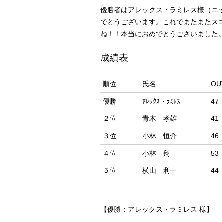
優勝者はアレックス・ラミレス様（ニ
でとうございます。これでまたまたス
ね！！本当におめでとうございました
成績表
順位
氏名
OU
優勝
ｱﾚｯｸｽ・ﾗﾐﾚｽ
47
２位
青木 孝雄
41
３位
小林 恒介
46
４位
小林 翔
53
５位
横山 利一
44
【優勝：アレックス・ラミレス 様】