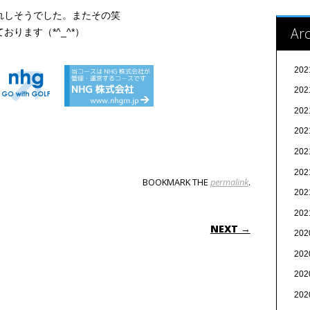
れしそうでした。またその笑
Arc
ります（*^_^*）
20
20
20
20
20
20
BOOKMARK THE
permalink
.
20
20
ON
NEXT →
20
20
20
20