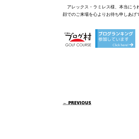
アレックス・ラミレス様、本当にう
顔でのご来場を心よりお待ち申しあげてお
POST NAVIGATI
← PREVIOUS