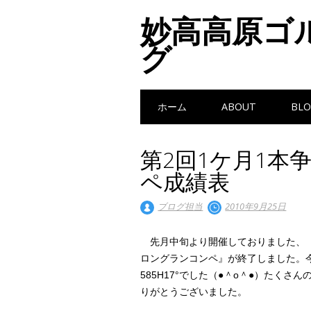
妙高高原ゴ
グ
Main menu
Skip to content
ホーム
ABOUT
BLO
第2回1ケ月1本
ペ成績表
ブログ担当
2010年9月25日
先月中旬より開催しておりました、『
ロングランコンペ』が終了しました。
585H17°でした（●＾o＾●）たくさ
りがとうございました。