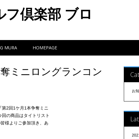
ルフ倶楽部 ブロ
G MURA
HOMEPAGE
争奪ミニロングランコン
Cat
お
第2回1ケ月1本争奪ミニ
今回の商品はタイトリスト
Lat
んの皆様よりご参加頂き、あ
20