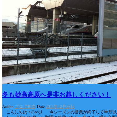
冬も妙高高原へ是非お越しください！
Author
ブログ担当
Date
2011年12月28日
こんにちはヽ(^o^)丿 今シーズンの営業が終了して半月