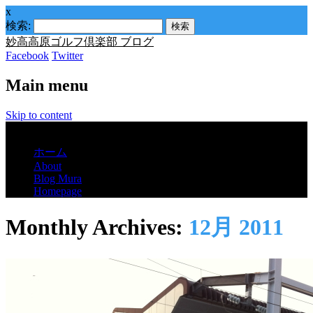
x
検索:
妙高高原ゴルフ倶楽部 ブログ
Facebook
Twitter
Main menu
Skip to content
Menu
ホーム
About
Blog Mura
Homepage
Monthly Archives:
12月 2011