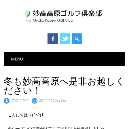
Main menu
Skip to content
MENU
冬も妙高高原へ是非お越しく
ださい！
ブログ担当
2011年12月28日
こんにちはヽ(^o^)丿
今シーズンの営業が終了して半月以上が経過しました。