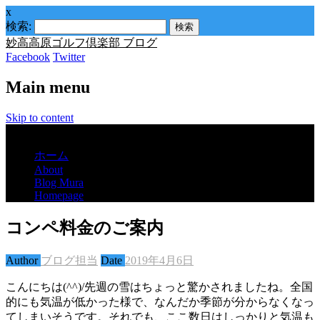
x
検索:
妙高高原ゴルフ倶楽部 ブログ
Facebook
Twitter
Main menu
Skip to content
Menu
ホーム
About
Blog Mura
Homepage
コンペ料金のご案内
Author
ブログ担当
Date
2019年4月6日
こんにちは(^^)/先週の雪はちょっと驚かされましたね。全国
的にも気温が低かった様で、なんだか季節が分からなくなっ
てしまいそうです。それでも、ここ数日はしっかりと気温も