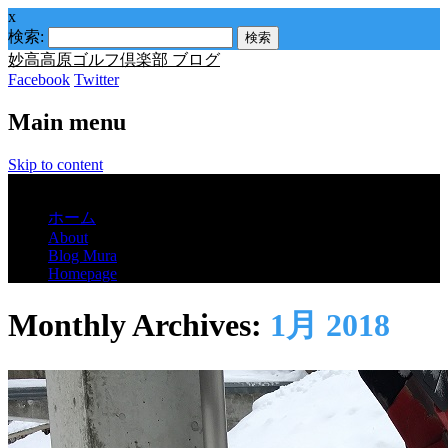
x
検索:
妙高高原ゴルフ倶楽部 ブログ
Facebook
Twitter
Main menu
Skip to content
Menu
ホーム
About
Blog Mura
Homepage
Monthly Archives:
1月 2018