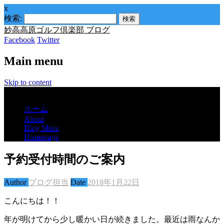
x
検索:
妙高高原ゴルフ倶楽部 ブログ
Facebook
Twitter
Main menu
Skip to content
Menu
ホーム
About
Blog Mura
Homepage
予約受付時間のご案内
Author
ブログ担当
Date
2018年1月22日
こんにちは！！
年が明けてから少し暖かい日が続きました。最近は雨なんか