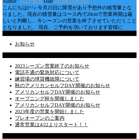
Author
ブログ担当
Date
2023年11月29日
こんにちは(^^♪ 今月25日に降雪があり予想外の積雪量とな
りました。現在の積雪量はコース内で20cmで営業再開は厳
しいと判断し、今シーズンの営業を終了させていただくこと
となりました。 現在、ご予約を頂いております皆様に
Categories
お知らせ
Latest Posts
2023シーズン営業終了のお知らせ
電話不通の緊急対応について
練習場の球貸機故障について
秋のアメリカンセルフDAY開催のお知らせ
アメリカンセルフDAY開催のお知らせ
オープニング杯を開催しました
アメリカンセルフDAY開催のお知らせ
2023年度の営業を開始しました
プレオープンのご案内
通常営業は4/22よりスタート！！
Recent Comments