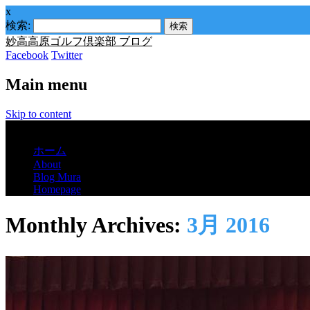
x
検索:
妙高高原ゴルフ倶楽部 ブログ
Facebook
Twitter
Main menu
Skip to content
Menu
ホーム
About
Blog Mura
Homepage
Monthly Archives:
3月 2016