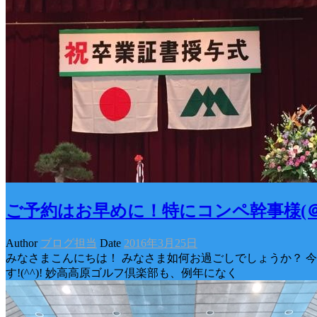
ご予約はお早めに！特にコンペ幹事様(＠
Author
ブログ担当
Date
2016年3月25日
みなさまこんにちは！ みなさま如何お過ごしでしょうか？ 
す!(^^)! 妙高高原ゴルフ倶楽部も、例年になく